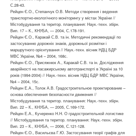
С.28-43.
Рейцен Є.О., Степанчук О.В. Методи створення і ведення
транспортно-екологічного моніторингу у містах України //
Містобудування та територ. планування: Наук.-техн. збірн.
Вип. 17 – К., КНУБА, — 2004, С.178-191.
Рейцен Є.О., Каракай С.В. та ін. Методичні рекомендації по
застосуванню дорожніх знаків, дорожньої розмітки і
маршрутного орієнтування // Наук.-техн. вісник НДЦ БДР
МВС України, №4 – 2004, 168с.
Рейцен Є.О., Присяжнюк А., Каракай С.В. та ін. Дослідження
аварійності на пасажирському автотранспорті в Україні за 10
років (1994-2004) // Наук.-техн. вісник НДЦ БДР МВС України,
№4 – 2004, 15с.
Рейцен Е.А., Толок А.В. Градостроительное проектирование –
основа обеспечения безопасности движения //
Містобудування та територ. планування: Наук.-техн. збірн.
Вип. 22 – К., КНУБА, — 2005, С.169-172.
Рейцен Е.А., Кучеренко Н.Н. О градостроительной логистике
// Містобудування та територ. планування: Наук.-техн. збірн.
Вип. 23 – К., КНУБА, — 2006, С.121-128.
Рейцен Є.О., Васильєва Г.Ю. Застосування теорії графів для