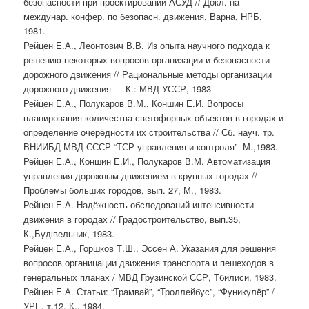
безопасности при проектировании АСУД // Докл. на
междунар. конфер. по безопасн. движения, Варна, НРБ,
1981.
Рейцен Е.А., Леонтович В.В. Из опыта научного подхода к
решению некоторых вопросов организации и безопасности
дорожного движения // Рациональные методы организации
дорожного движения — К.: МВД УССР, 1983
Рейцен Е.А., Полукаров В.М., Коншин Е.И. Вопросы
планирования количества светофорных объектов в городах и
определение очерёдности их строительства // Сб. науч. тр.
ВНИИБД МВД СССР “ТСР управления и контроля”- М.,1983.
Рейцен Е.А., Коншин Е.И., Полукаров В.М. Автоматизация
управления дорожным движением в крупных городах //
Проблемы больших городов, вып. 27, М., 1983.
Рейцен Е.А. Надёжность обследований интенсивности
движения в городах // Градостроительство, вып.35,
К.,Будівельник, 1983.
Рейцен Е.А., Горшков Т.Ш., Эссен А. Указания для решения
вопросов органицации движения транспорта и пешеходов в
генеральных планах / МВД Грузинской ССР, Тбилиси, 1983.
Рейцен Е.А. Статьи: “Трамвай”, “Троллейбус”, “Фуникулёр” /
УРЕ, т.12, К., 1984.