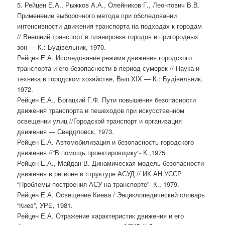
5. Рейцен Е.А., Рыжков А.А., Олейников Г., Леонтович В.В.
Применение выборочного метода при обследовании
интенсивности движения транспорта на подходах к городам
// Внешний транспорт в планировке городов и пригородных
зон — К.: Будівельник, 1970.
Рейцен Е.А. Исследование режима движения городского
транспорта и его безопасности в период сумерек // Наука и
техника в городском хозяйстве, Вып.XIX — К.: Будівельник,
1972.
Рейцен Е.А., Богацкий Г.Ф. Пути повышения безопасности
движения транспорта и пешеходов при искусственном
освещении улиц //Городской транспорт и организация
движения — Свердловск, 1973.
Рейцен Е.А. Автомобилизация и безопасность городского
движения //“В помощь проектировщику”- К.,1975.
Рейцен Е.А., Майдан В. Динамическая модель безопасности
движения в регионе в структуре АСУД // ИК АН УССР
“Проблемы построения АСУ на транспорте”- К., 1979.
Рейцен Е.А. Освещение Киева / Энциклопедический словарь
“Киев”, УРЕ, 1981.
Рейцен Е.А. Отражение характеристик движения и его