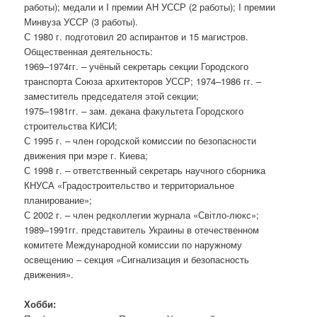
работы); медали и I премии АН УССР (2 работы); I премии
Минвуза УССР (3 работы).
С 1980 г. подготовил 20 аспирантов и 15 магистров.
Общественная деятельность:
1969–1974гг. – учёный секретарь секции Городского
транспорта Союза архитекторов УССР; 1974–1986 гг. –
заместитель председателя этой секции;
1975–1981гг. – зам. декана факультета Городского
строительства КИСИ;
С 1995 г. – член городской комиссии по безопасности
движения при мэре г. Киева;
С 1998 г. – ответственный секретарь научного сборника
КНУСА «Градостроительство и территориальное
планирование»;
С 2002 г. – член редколлегии журнала «Світло-люкс»;
1989–1991гг. представитель Украины в отечественном
комитете Международной комиссии по наружному
освещению – секция «Сигнализация и безопасность
движения».
Хобби: