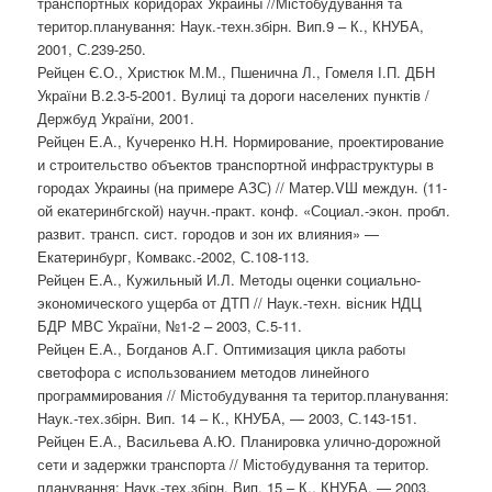
транспортных коридорах Украины //Містобудування та
територ.планування: Наук.-техн.збірн. Вип.9 – К., КНУБА,
2001, С.239-250.
Рейцен Є.О., Христюк М.М., Пшенична Л., Гомеля І.П. ДБН
України В.2.3-5-2001. Вулиці та дороги населених пунктів /
Держбуд України, 2001.
Рейцен Е.А., Кучеренко Н.Н. Нормирование, проектирование
и строительство объектов транспортной инфраструктуры в
городах Украины (на примере АЗС) // Матер.VШ междун. (11-
ой екатеринбгской) научн.-практ. конф. «Социал.-экон. пробл.
развит. трансп. сист. городов и зон их влияния» —
Екатеринбург, Комвакс.-2002, С.108-113.
Рейцен Е.А., Кужильный И.Л. Методы оценки социально-
экономического ущерба от ДТП // Наук.-техн. вісник НДЦ
БДР МВС України, №1-2 – 2003, С.5-11.
Рейцен Е.А., Богданов А.Г. Оптимизация цикла работы
светофора с использованием методов линейного
программирования // Містобудування та територ.планування:
Наук.-тех.збірн. Вип. 14 – К., КНУБА, — 2003, С.143-151.
Рейцен Е.А., Васильева А.Ю. Планировка улично-дорожной
сети и задержки транспорта // Містобудування та територ.
планування: Наук.-тех.збірн. Вип. 15 – К., КНУБА, — 2003,