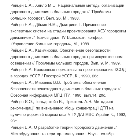
Рейцен Е.А., Хейло М.Э. Рациональные методы организации
дорожного движения в больших городах // “Проблемы
больших городов”, Вып. 26, М., 1988.
Рейцен Е.А., Дёмин Н.М., Дмитриев Г. Применение
экспертных систем на стадии проектирования АСУ городским
движением // Тезисы докл. IV Всесоюзн. конфер.
«Управление большим городом», М., 1989.
Рейцен Е.А., Казимирова. Обеспечение безопасности
дорожного движения в больших городах при искусственном
освещении // Проблемы больших городов, Вып. 9, М. 1989.
Рейцен Е.А. Временные нормативы по проектированию КСОД
в городах УССР / Госстрой УССР, К., 1990, 26с.
Рейцен Е.А., Миронюк В.В. Проблемы обеспечения
безопасности пешеходного движения в больших городах //
Обзорная информация МГЦНТИ, 1990, вып.14, 20с.
Рейцен Є.О., Гольдштейн В., Приятель А.Н. Методичні
рекомендації по визначенню місць концентрації ДТП на
вулично-дорожній мережі міст // ГУ ДАІ МВС України К., 1992,
23с.
Рейцен Е.А. О разработке теории городского движения //
Містобудування та територ. планування: Наук.-тех.збір.