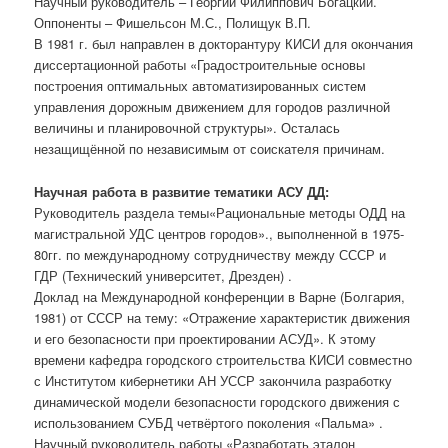
Научный руководитель – Георгий Филиппович Богацкий.
Оппоненты – Фишельсон М.С., Полищук В.П.
В 1981 г. был направлен в докторантуру КИСИ для окончания
диссертационной работы «Градостроительные основы
построения оптимальных автоматизированных систем
управления дорожным движением для городов различной
величины и планировочной структуры». Осталась
незащищённой по независимым от соискателя причинам.
Научная работа в развитие тематики АСУ ДД:
Руководитель раздела темы«Рациональные методы ОДД на
магистральной УДС центров городов»., выполненной в 1975-
80гг. по международному сотрудничеству между СССР и
ГДР (Технический университет, Дрезден) .
Доклад на Международной конференции в Варне (Болгария,
1981) от СССР на тему: «Отражение характеристик движения
и его безопасности при проектировании АСУД». К этому
времени кафедра городского строительства КИСИ совместно
с Институтом кибернетики АН УССР закончила разработку
динамической модели безопасности городского движения с
использованием СУБД четвёртого поколения «Пальма» .
Научный руководитель работы «Разработать эталон