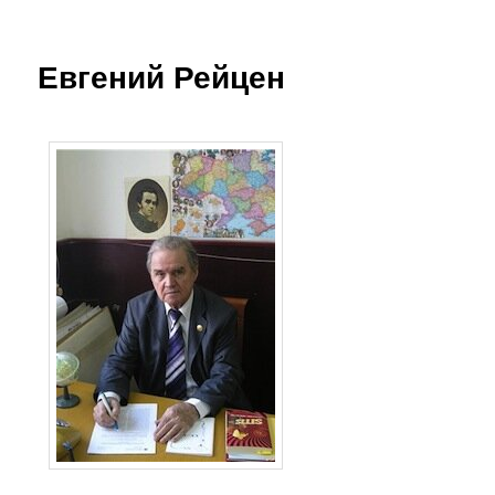
основному
содержимому
Евгений Рейцен