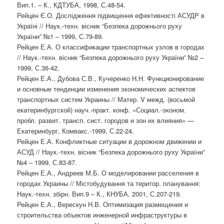
Вип.1. – К., КДТУБА, 1998, С.48-54.
Рейцен Є.О. Дослідження підвищення ефективності АСУДР в
Україні // Наук.-техн. вісник “Безпека дорожнього руху
України” №1 – 1999, С.79-89.
Рейцен Е.А. О классификации транспортных узлов в городах
// Наук.-техн. вісник “Безпека дорожнього руху України” №2 –
1999, С.36-42.
Рейцен Е.А., Дубова С.В., Кучеренко Н.Н. Функционирование
и основные тенденции изменения экономических аспектов
транспортных систем Украины // Матер. V межд. (восьмой
екатеринбургской) науч.-практ. конф. «Социал.-эконом.
пробл. развит. трансп. сист. городов и зон их влияния» —
Екатеринбург, Комвакс.-1999, С.22-24.
Рейцен Е.А. Конфликтные ситуации в дорожном движении и
АСУД // Наук.-техн. вісник “Безпека дорожнього руху України”
№4 – 1999, С.83-87.
Рейцен Е.А., Андреев М.Б. О моделировании расселения в
городах Украины // Містобудування та територ. планування:
Наук.-техн. збірн. Вип.9 – К., КНУБА, 2001, С.207-219.
Рейцен Е.А., Верескун Н.В. Оптимизация размещения и
строительства объектов инженерной инфраструктуры в