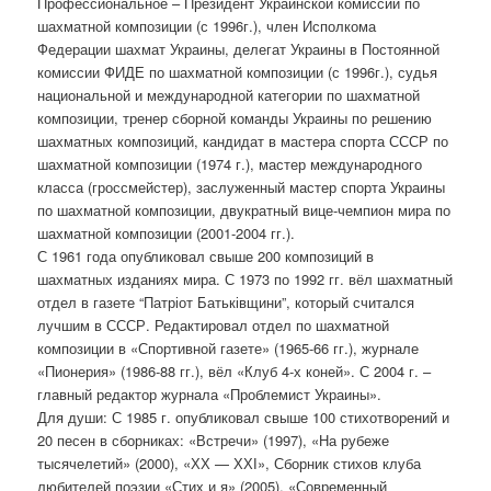
Профессиональное – Президент Украинской комиссии по
шахматной композиции (с 1996г.), член Исполкома
Федерации шахмат Украины, делегат Украины в Постоянной
комиссии ФИДЕ по шахматной композиции (с 1996г.), судья
национальной и международной категории по шахматной
композиции, тренер сборной команды Украины по решению
шахматных композиций, кандидат в мастера спорта СССР по
шахматной композиции (1974 г.), мастер международного
класса (гроссмейстер), заслуженный мастер спорта Украины
по шахматной композиции, двукратный вице-чемпион мира по
шахматной композиции (2001-2004 гг.).
С 1961 года опубликовал свыше 200 композиций в
шахматных изданиях мира. С 1973 по 1992 гг. вёл шахматный
отдел в газете “Патріот Батьківщини”, который считался
лучшим в СССР. Редактировал отдел по шахматной
композиции в «Спортивной газете» (1965-66 гг.), журнале
«Пионерия» (1986-88 гг.), вёл «Клуб 4-х коней». С 2004 г. –
главный редактор журнала «Проблемист Украины».
Для души: С 1985 г. опубликовал свыше 100 стихотворений и
20 песен в сборниках: «Встречи» (1997), «На рубеже
тысячелетий» (2000), «ХХ — ХХІ», Сборник стихов клуба
любителей поэзии «Стих и я» (2005), «Современный